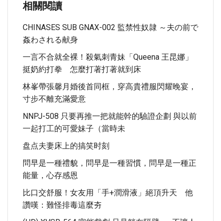
相關閱讀
CHINASES SUB GNAX-002 監禁性奴隷 ～夫の前で
姦わされる献身
一言不合就全裸！殺氣刺青妹「Queena 王昆娜」
挺奶約打拳 怎麼打著打著就到床
林峯帶張馨月婚後首同框，穿高貴禮服閃耀晚宴，
寸步不離充滿愛意
NNPJ-508 只要再推一把就能幹的驗證企劃 與以前
一起打工的可愛妹子（當時未
盘点夫妻床上的搞笑时刻
問早是一種禮貌，問早是一種習慣，問早是一種正
能量，心存感恩
比口交舒服！女友用「手+潤滑液」絕頂升天 他
讚嘆：難怪排毒這麼夯