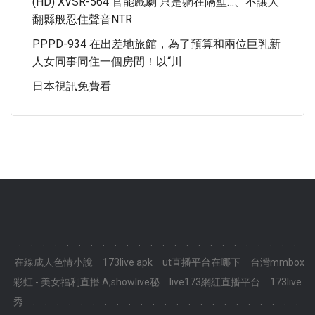
(HD) XVSR-564 官能戲劇 只是躺在隔壁…、不讓人
翻縣般忍住聲音NTR
PPPD-934 在出差地旅館，為了預算和兩位巨乳新
人女同事同住一個房間！以“川
日本視訊免費看
.
.
.
.
.
.
.
.
.
.
.
.
.
.
.
.
.
.
.
.
.
.
.
.
在線成人色情小說
173live apk
ut直播平台在哪下
台灣mmbox
彩虹 - 美女福利直播 A,showlive秘
live173網紅直播平台
173live
秀
.
.
.
.
.
.
.
.
.
.
.
.
.
.
.
.
.
.
.
.
.
.
.