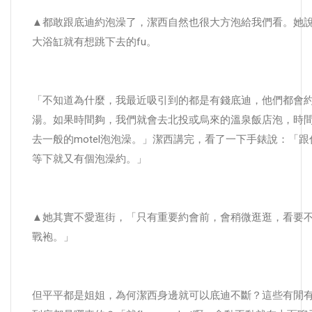
▲都敢跟底迪約泡澡了，潔西自然也很大方泡給我們看。她
大浴缸就有想跳下去的fu。
「不知道為什麼，我最近吸引到的都是有錢底迪，他們都會
湯。如果時間夠，我們就會去北投或烏來的溫泉飯店泡，時
去一般的motel泡泡澡。」潔西講完，看了一下手錶說：「
等下就又有個泡澡約。」
▲她其實不愛逛街，「只有重要約會前，會稍微逛逛，看要
戰袍。」
但平平都是姐姐，為何潔西身邊就可以底迪不斷？這些有閒