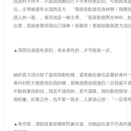
說讓對方得手，不如說由她自己下手來得更貼切。可能因為
玩，主導權通常在潔西這方。「我很喜歡展現身材啊！我覺
誘人的一面。」展現就是一種主導。「我喜歡聽男生呻吟。
出聲，我就會覺得我自己很棒！很厲害！更能鼓勵我賣力演
▲潔西玩遊戲有原則，有未來性的，才可能進一步。
她的賣力演出除了盡情扭動蛇腰，還有她自爆也是屬於會叫
會叫到對方都要摀住我的嘴，那種感覺就很激烈！但我最不
不動就要捏奶頭，我是不讓捏的，更不讓吸。我怕顏色變深
都粉嫩。好看之外，也不要一脫衣，人家就心想：『一定很
▲有空檔，潔西就會跟曖昧對象出遊。但她說出遊不代表約