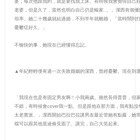
婆，每次他跟我約，就是要找我上床。有時候我會覺得自己
老婆，但是久了，當然也明白自己仍是輸家…。」潔西有個優
坦率。她二十幾歲就結過婚，不到半年就離婚，「當時鬧到
憂鬱症好久。」
不愉快的事，她現在已經懂得忘記。
▲年紀輕輕便有過一次失敗婚姻的潔西，曾經憂鬱。現在則
「我現在也是有固定男友啊！小我兩歲。雖然長得普普，但
不錯，有時候會cover我一點。但是跟他在那方面，我有點沒
太老實派。」潔西開始巴拉巴拉講男友最近管她有點嚴，她
檔可以跟其他底迪偷見面了。講完，自己大笑起來。