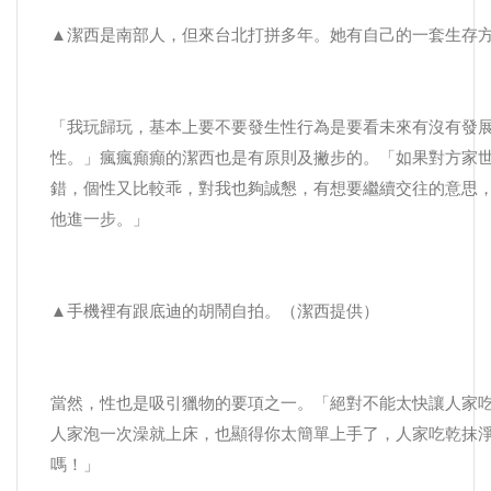
▲潔西是南部人，但來台北打拼多年。她有自己的一套生存
「我玩歸玩，基本上要不要發生性行為是要看未來有沒有發
性。」瘋瘋癲癲的潔西也是有原則及撇步的。「如果對方家
錯，個性又比較乖，對我也夠誠懇，有想要繼續交往的意思
他進一步。」
▲手機裡有跟底迪的胡鬧自拍。（潔西提供）
當然，性也是吸引獵物的要項之一。「絕對不能太快讓人家
人家泡一次澡就上床，也顯得你太簡單上手了，人家吃乾抹
嗎！」