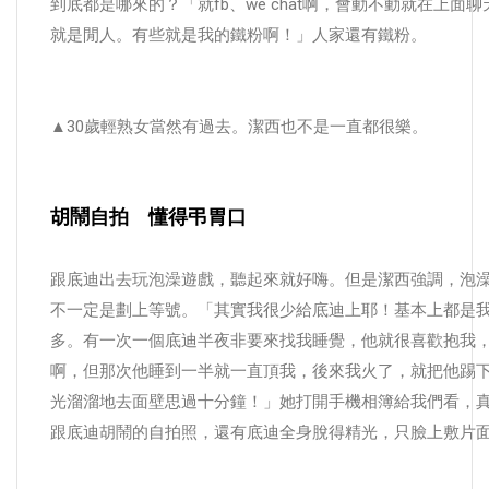
到底都是哪來的？「就fb、we chat啊，會動不動就在上面
就是閒人。有些就是我的鐵粉啊！」人家還有鐵粉。
▲30歲輕熟女當然有過去。潔西也不是一直都很樂。
胡鬧自拍 懂得弔胃口
跟底迪出去玩泡澡遊戲，聽起來就好嗨。但是潔西強調，泡
不一定是劃上等號。「其實我很少給底迪上耶！基本上都是
多。有一次一個底迪半夜非要來找我睡覺，他就很喜歡抱我
啊，但那次他睡到一半就一直頂我，後來我火了，就把他踢
光溜溜地去面壁思過十分鐘！」她打開手機相簿給我們看，
跟底迪胡鬧的自拍照，還有底迪全身脫得精光，只臉上敷片