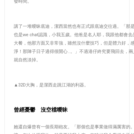
發時間。
講了一堆曖昧底迪，潔西當然也有正式跟底迪交往過。「那
也是we chat認識，小我五歲。他爸是名人耶，我跟他都會
大餐，他那方面又非常強，雖然沒什麼技巧，但是體力好，
淨！那陣子日子過得很開心…。」不過港仔終究要飛回去，兩
就自然淡掉。
▲32D大胸，是潔西走跳江湖的利器。
曾經憂鬱 沒空檔曖昧
她還自爆曾有一個長期砲友。「那個也是事業做得滿厲害的