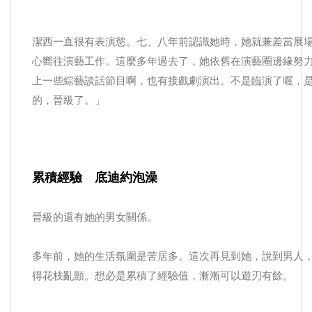
潔西一直很有表演慾。七、八年前認識她時，她就兼差當展
心嚮往演藝工作。這麼多年過去了，她依舊在演藝圈邊緣努
上一些綜藝談話節目啊，也有接戲劇演出。不是臨演了喔，
的，晉級了。」
累積經驗 底迪約泡澡
晉級的還有她的男女關係。
多年前，她的生活氛圍是苦居多。這次再見到她，說到男人
得花枝亂顫。想必是累積了經驗值，漸漸可以遊刃有餘。