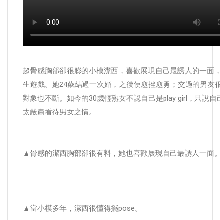
超骨感胸部卻很膨的小模潔西，喜歡展現自己最誘人的一面
生遊戲。她24歲結過一次婚，之後便愈挫愈勇；交過的男友
對象也不斷。如今的30歲輕熟女不認自己是play girl，只說
太嚴肅看待男女之情。
▲骨感的潔西胸部卻很有料，她也喜歡展現自己最誘人一面
▲當小模多年，潔西很懂得擺pose。