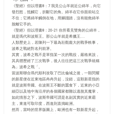
《聖經》但以理書8：7 我見公山羊就近公綿羊，向它
發烈怒，抵觸它，折斷它的角。綿羊在它你面前站立
不住；它將綿羊觸倒在地，用腳踐踏，沒有能救綿羊
脫離它手的。
《聖經》但以理書8：20-21 你所看見雙角的公綿羊，
就是瑪代和波斯王。那公山羊就是希臘王……
人類歷史上，若陳列一下最為壯觀龐大的戰爭軼事，
波希之戰絕對名列前茅。
其實，波希之戰不是單指某一次的戰役，嚴格來說，
其具體歷經了三次戰爭，後人往往把這三次戰爭統稱
為」波希之戰「。
當波斯聯合瑪代順利攻取了巴比倫城之後，一顆閃耀
的新星便在近東地區冉冉升起，沒錯，這顆新星指的
就是波斯帝國。在波斯王不斷的蠶食下，近東的小亞
細亞以及地中海沿岸的各個國家都難以逃脫其魔掌，
如此情形之下，波斯帝國可謂是名副其實的近東霸
主，東進可取印度，西進則直搗歐洲。
然而，當時的世界版圖上，歐洲也有一顆新星升起，