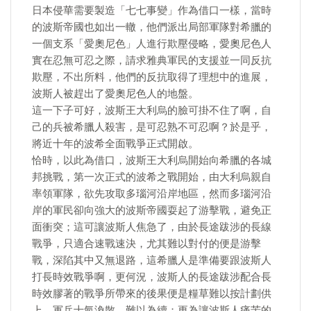
日本侵華需要製造「七七事變」作為借口一樣，當時
的波斯帝國也如出一轍，他們派出局部軍隊對希臘的
一個支系「愛奧尼色」人進行欺壓侵略，愛奧尼色人
實在忍無可忍之際，請求雅典軍民的支援並一同反抗
欺壓，不出所料，他們的反抗取得了理想中的進展，
波斯人被趕出了愛奧尼色人的地盤。
這一下子可好，波斯王大利烏的臉可掛不住了啊，自
己的兵被希臘人殺害，是可忍熟不可忍啊？於是乎，
將近十年的波希全面戰爭正式開啟。
恰時，以此為借口，波斯王大利烏開始向希臘的各城
邦挑戰，第一次正式的波希之戰開始，由大利烏親自
率領軍隊，欲先攻取多瑙河沿岸地區，然而多瑙河沿
岸的軍民卻向強大的波斯帝國耍起了游擊戰，避免正
面衝突；這可讓波斯人焦急了，由於長途跋涉的長線
戰爭，只適合速戰速決，尤其難以對付的便是游擊
戰，深陷其中又無退路，這希臘人是準備要跟波斯人
打長時效戰爭啊，更何況，波斯人的長途跋涉配合長
時效膠著的戰爭所帶來的後果便是糧草難以按計劃供
上，軍兵士氣渙散，難以為續；更為讓波斯人痛苦的