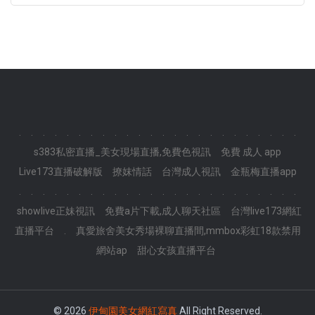
.
.
.
.
.
.
.
.
.
.
.
.
.
.
.
.
.
.
.
.
.
.
.
.
s383私密直播_美女現場直播,免費色視訊
免費 成人 app
Live173直播破解版
撩妺情話
台灣成人視訊
金瓶梅直播app
.
.
.
.
.
.
.
.
.
.
.
.
.
.
.
.
.
.
.
.
.
.
.
.
showlive正妹視訊
免費a片下載,成人聊天社區
台灣live173網紅
直播平台
.
真愛旅舍美女秀場裸聊直播間,mmbox彩虹18款禁用
網站ap
甜心女孩直播平台
© 2026
伊甸園美女網紅寫真
All Right Reserved.