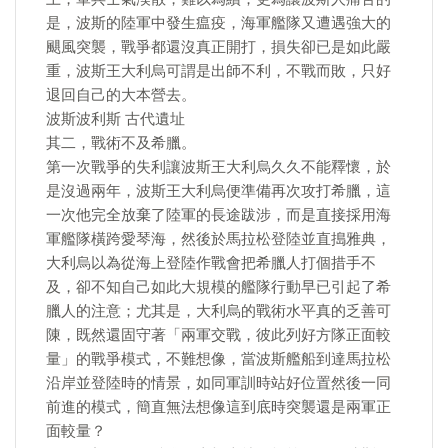
是，波斯的陸軍中發生瘟疫，海軍艦隊又遭遇強大的
颶風突襲，戰爭都還沒真正開打，損失卻已是如此嚴
重，波斯王大利烏可謂是出師不利，不戰而敗，只好
退回自己的大本營去。
波斯波利斯 古代遺址
其二，戰術不及希臘。
第一次戰爭的失利讓波斯王大利烏久久不能釋懷，於
是沒過兩年，波斯王大利烏便準備再次攻打希臘，這
一次他完全放棄了陸軍的長途跋涉，而是直接採用海
軍艦隊橫跨愛琴海，然後於馬拉松登陸並直搗雅典，
大利烏以為從海上登陸作戰會把希臘人打個措手不
及，卻不知自己如此大規模的艦隊行動早已引起了希
臘人的注意；尤其是，大利烏的戰術水平真的乏善可
陳，既然還固守著「兩軍交戰，彼此列好方隊正面較
量」的戰爭模式，不難想像，當波斯艦船到達馬拉松
沿岸並登陸時的情景，如同軍訓時站好位置然後一同
前進的模式，簡直無法想像這到底時突襲還是兩軍正
面較量？