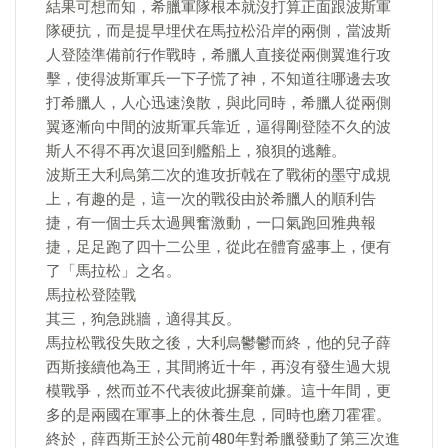
結果可想而知，希臘軍隊根本就沒打算正面跟波斯軍
隊硬抗，而是提早埋伏在馬拉松沿岸的兩側，當波斯
人登陸準備前行作戰時，希臘人直接從兩側翼進行攻
擊，使得波斯軍兵一下子慌了神，不知道往哪邊去攻
打希臘人，人心迅速渙散，與此同時，希臘人從兩側
翼逐漸向中間的波斯軍兵靠近，逼得剛登陸不久的波
斯人不得不再次退回到艦船上，狼狽的逃離。
波斯王大利烏第二次的進攻折戟在了戰術的墨守成規
上，有趣的是，這一次的戰役由於希臘人的順利告
捷，有一個士兵太過興奮激動，一口氣跑回雅典報
捷，足足跑了四十二公里，從此在體育盛事上，便有
了「馬拉松」之名。
馬拉松登陸戰
其三，狗急跳牆，適得其反。
馬拉松戰役失敗之後，大利烏鬱鬱而終，他的兒子薛
西斯接續他為王，其間將近十年，再沒有發生過大規
模戰爭，然而並不代表彼此摒棄前嫌。這十年間，更
多的是兩國在軍事上的休養生息，同時也磨刀霍霍。
終於，薛西斯王於公元前480年對希臘發動了第三次進