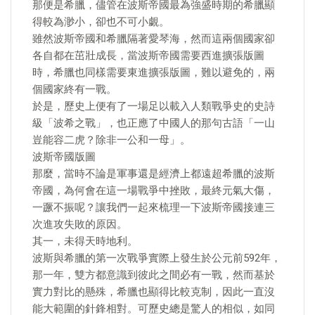
那便是希臘，儘管在波斯帝國最為強盛時期的希臘顯
得較為渺小，卻也不可小覷。
雖然波斯帝國和希臘隔著愛琴海，然而這兩個國家卻
各自都在茁壯成長，當波斯帝國需要西進擴張版圖
時，希臘也同樣需要東進擴張版圖，難以避免的，兩
個國家終有一戰。
於是，歷史上便有了一場足以載入人類戰爭史的史詩
級「波希之戰」，也正應了中國人的那句古語「一山
豈能容二虎？除非一公和一母」。
波斯帝國版圖
那麼，當時不論是軍事還是經濟上都遠超希臘的波斯
帝國，為何會在這一場戰爭中挫敗，最終元氣大傷，
一蹶不振呢？讓我們一起來梳理一下波斯帝國接連三
次進攻失敗的原因。
其一，未得天時地利。
波斯與希臘的第一次戰爭實際上發生於公元前592年，
那一年，雙方都意識到彼此之間必有一戰，然而基於
實力對比的懸殊，希臘也顯得比較克制，因此一直沒
能大範圍的針鋒相對。可歷史總是驚人的相似，如同