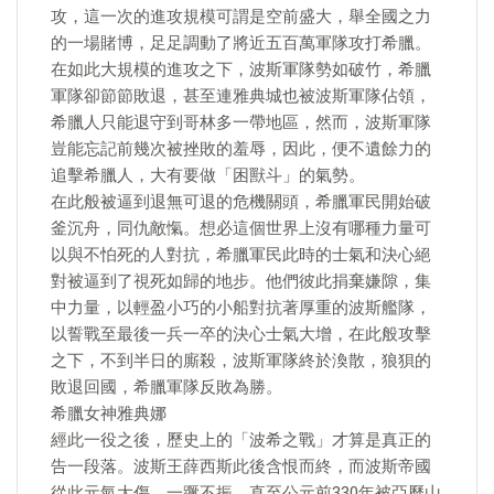
攻，這一次的進攻規模可謂是空前盛大，舉全國之力
的一場賭博，足足調動了將近五百萬軍隊攻打希臘。
在如此大規模的進攻之下，波斯軍隊勢如破竹，希臘
軍隊卻節節敗退，甚至連雅典城也被波斯軍隊佔領，
希臘人只能退守到哥林多一帶地區，然而，波斯軍隊
豈能忘記前幾次被挫敗的羞辱，因此，便不遺餘力的
追擊希臘人，大有要做「困獸斗」的氣勢。
在此般被逼到退無可退的危機關頭，希臘軍民開始破
釜沉舟，同仇敵愾。想必這個世界上沒有哪種力量可
以與不怕死的人對抗，希臘軍民此時的士氣和決心絕
對被逼到了視死如歸的地步。他們彼此捐棄嫌隙，集
中力量，以輕盈小巧的小船對抗著厚重的波斯艦隊，
以誓戰至最後一兵一卒的決心士氣大增，在此般攻擊
之下，不到半日的廝殺，波斯軍隊終於渙散，狼狽的
敗退回國，希臘軍隊反敗為勝。
希臘女神雅典娜
經此一役之後，歷史上的「波希之戰」才算是真正的
告一段落。波斯王薛西斯此後含恨而終，而波斯帝國
從此元氣大傷，一蹶不振，直至公元前330年被亞歷山