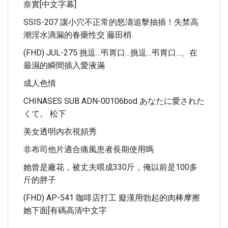
奈實[中文字幕]
SSIS-207 讓小穴不正常的怒濤追擊抽插！失禁高
潮淫水滴漏的春藥性交 藤田梢
(FHD) JUL-275 挑逗…弔胃口…挑逗…弔胃口…、在
最濕的瞬間插入愛液滿
成人色情
CHINASES SUB ADN-00106bod あなたに愛された
くて。 松下
美女透明內衣視頻秀
非布司他片適合痛風患者長期使用嗎
她曾是廠花，被丈夫喂成330斤，俺以前是100多
斤的胖子
(FHD) AP-541 咖啡店打工 癡漢用勃起的肉棒摩擦
她下面[有碼高清中文字