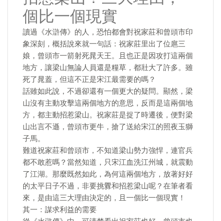
個比一個現實
讀過《水滸傳》的人，恐怕都會對祝家莊和曾頭市印
象深刻，概括說來就一句話：祝家莊里出了位扈三
娘，曾頭市一箭射死晁天王。且也正是因攻打這兩個
地方，讓梁山無論人員還是糧草，都壯大了許多。雖
死了晁蓋，但這不正是宋江最需要的嗎？
話雖如此說，不過卻還有一個更大的疑問。顯然，梁
山沒有主動攻擊這兩個地方的意思，反而是這兩個地
方，都主動招惹梁山。祝家莊是捉了時遷後，便對梁
山出言不遜，曾頭市更牛，搶了送給宋江的照夜玉獅
子馬。
難道祝家莊和曾頭市，不知道梁山勢力強悍，連官兵
都不敢惹嗎？當然知道，只宋江血洗江州城，就震動
了江湖。那麼既然如此，為何這兩個地方，放著好好
的太平日子不過，非要挑釁和招惹梁山呢？在筆者看
來，是由這三大理由決定的，且一個比一個現實！
其一：謀求利益的需要