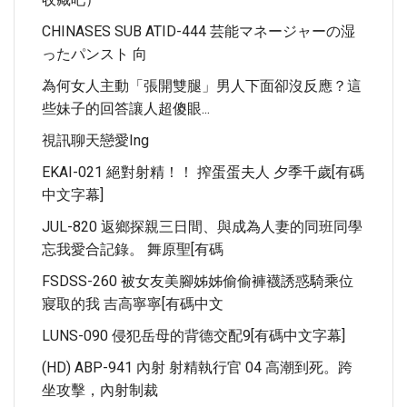
CHINASES SUB ATID-444 芸能マネージャーの湿
ったパンスト 向
為何女人主動「張開雙腿」男人下面卻沒反應？這
些妹子的回答讓人超傻眼...
視訊聊天戀愛ing
EKAI-021 絕對射精！！ 搾蛋蛋夫人 夕季千歲[有碼
中文字幕]
JUL-820 返鄉探親三日間、與成為人妻的同班同學
忘我愛合記錄。 舞原聖[有碼
FSDSS-260 被女友美腳姊姊偷偷褲襪誘惑騎乘位
寢取的我 吉高寧寧[有碼中文
LUNS-090 侵犯岳母的背德交配9[有碼中文字幕]
(HD) ABP-941 內射 射精執行官 04 高潮到死。跨
坐攻擊，內射制裁