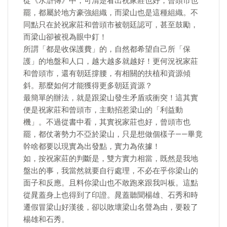
從《水滸傳》中，可清楚看出祝家莊也好，曾頭市也
罷，都屬於地方豪強組織，而梁山也是這種組織。不
同點只在於祝家莊和曾頭市被朝廷認可，甚至鼓勵，
而梁山卻被視為眼中釘！
所謂「都是收保護費」的，自然都希望自己所「保
護」的地盤和人口，越大越多就越好！更何況祝家莊
和曾頭市，還有朝廷撐腰，有相關的扶植和資源傾
斜。那麼如何才能獲得更多朝廷資源？
最簡單的辦法，就是跟梁山發生矛盾或衝突！這其實
便是祝家莊和曾頭市，主動招惹梁山的「利益動
機」。不過從書中看，其實祝家莊也好，曾頭市也
罷，都仗著勢力不亞於梁山，只是想做個樣子——畢竟
幹啥都要以現實為出發點，實力為依據！
如，按祝家莊的判斷是，雙方實力相當，既然是我地
盤出的事，我當然就要自行處理，不必在乎你梁山的
面子和反應。且料你梁山也不敢跑來跟我叫板。這點
從晁蓋身上也得到了印證。晁蓋聽聞楊雄、石秀和時
遷假冒梁山好漢後，卻以敗壞梁山名聲為由，要殺了
楊雄和石秀。