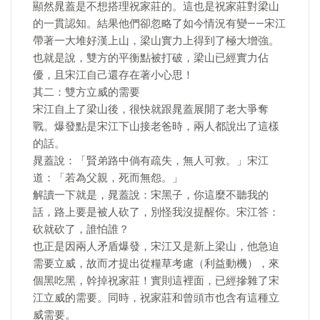
顯然晁蓋是不想搭理祝家莊的。這也是祝家莊對梁山
的一貫認知。結果他們卻忽略了如今情況有變——宋江
帶著一大堆好漢上山，梁山實力上得到了極大增強。
也就是說，雙方的平衡點被打破，梁山已經實力佔
優，且宋江自己還存在著小心思！
其二：雙方立威的需要
宋江自上了梁山後，很快就跟晁蓋展開了老大爭奪
戰。爆發點是宋江下山接老爸時，兩人都說出了這樣
的話。
晁蓋說：「賢弟路中倘有疏失，無人可救。」宋江
道：「若為父親，死而無怨。」
解讀一下就是，晁蓋說：宋黑子，你這麼不聽我的
話，路上要是被人砍了，別怪我沒提醒你。宋江答：
砍就砍了，誰怕誰？
也正是因兩人矛盾爆發，宋江又是新上梁山，他急迫
需要立威，故而才提出從糧草考慮（利益動機），來
個黑吃黑，幹掉祝家莊！實則這裡面，已經摻雜了宋
江立威的需要。同時，祝家莊和曾頭市也含有這種立
威需要。