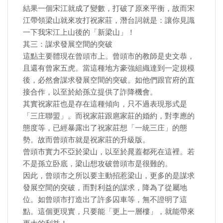
結果一個宋江就成了變數，打破了原來平衡，故而宋
江帶領梁山就來攻打祝家莊，潛台詞就是：讓你見識
一下我宋江上山後的「新梁山」！
其三：謀求發展空間的突破
這點主要體現在曾頭市上。曾頭市的教師是史文恭，
且還有曾家五虎。當這種地方豪強組織達到一定規模
後，必然會謀求發展空間的突破。如他們跟官府的直
接合作，以至於給孫立提供了詐降機會。
其實祝家莊也是存在這種傾向，只不過表現形式是
「三庄聯盟」。而祝家莊跟扈家莊的婚約，對李應的
態度等，已經暴露出了祝家莊想「一統三庄」的態
勢。故而曾頭市就是祝家莊的升級版。
曾頭市實力不亞於梁山，以至於晁蓋都死在這裡。若
不是孫立卧底，梁山想攻破曾頭市是很難的。
因此，曾頭市之所以要主動招惹梁山，更多的是謀求
發展空間的突破，而對利益的謀求，降為了從屬地
位。如曾頭市打造出了許多囚車等，無不證明了這
點。這個更現實，只要能「更上一層樓」，就能帶來