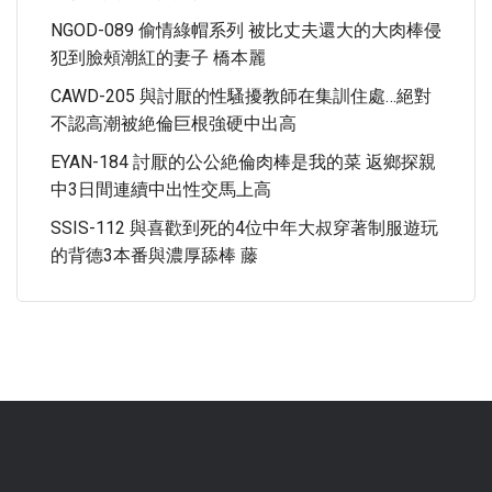
NGOD-089 偷情綠帽系列 被比丈夫還大的大肉棒侵
犯到臉頰潮紅的妻子 橋本麗
CAWD-205 與討厭的性騷擾教師在集訓住處…絕對
不認高潮被絶倫巨根強硬中出高
EYAN-184 討厭的公公絶倫肉棒是我的菜 返鄉探親
中3日間連續中出性交馬上高
SSIS-112 與喜歡到死的4位中年大叔穿著制服遊玩
的背德3本番與濃厚舔棒 藤