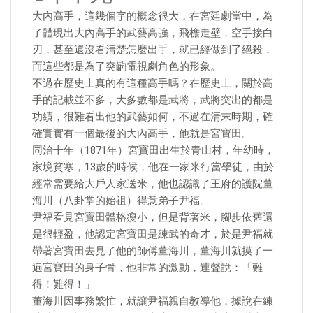
大內高手，這幾個字的概念很大，在宮廷劇當中，為
了體現出大內高手的武藝高強，飛檐走壁，空手接白
刃，甚至還沒看清楚怎麼出手，就已經做到了絕殺，
而這些都是為了突齣電視劇角色的形象。
不過在歷史上真的有這種高手嗎？在歷史上，關於高
手的記載並不多，大多數都是武將，武將突出的都是
功績，很難看出他的武藝如何，不過在清末時期，確
確實實有一個最後的大內高手，他就是宮寶田。
同治十年（1871年）宮寶田出生於青山村，年幼時，
家境貧寒，13歲的時候，他在一家米行當學徒，由於
經常需要給大戶人家送米，他也認識了王府的護院董
海川（八卦掌的始祖）得意弟子尹福。
尹福看見宮寶田體格瘦小，但是背著米，腳步依舊還
是很輕盈，他認定宮寶田是練武的奇才，於是尹福就
帶著宮寶田去見了他的師傅董海川，董海川就摸了一
遍宮寶田的身子骨，他非常的激動，連聲說：「難
得！難得！」
董海川因事務繁忙，就讓尹福親自教導他，據說在練