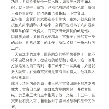
功時，尹福會發給他一個木碗，如果汗水滴不滿木
碗，就不能停止練功，尹福也有許多的師兄弟，每個
人都身懷絕技，他們偶爾也會指點一下宮寶田。
五年後，宮寶田的武藝進步非常快，董海川就親自傳
授他八卦拳譜和八卦秘宗，宮寶田也成為了八卦游身
連環掌的第二代傳人，而宮寶田最擅長的就是輕功，
因健步如飛，又被師兄弟稱為「宮猴子」雖然有一身
的武藝，但熟悉米行的工作，所以又找了一份米行的
工作。
一天在送米的途中，因為約定的時間快要到了，他不
得不自己背著米，從後巷的牆壁翻了過來，這一幕剛
好被路過的肅王看到，肅王就來了一些興趣，於是就
派人調查，在知道宮寶田是董海川的傳人，他就派人
去請董海川。
此時，清朝內憂外患，肅王就問宮寶田願不願意為國
效力，宮寶田也是一個血氣方剛的男兒，哪裡會拒
絕，於是肅王就向皇帝推薦了他，光緒二十三年，宮
寶田被召見入宮，相繼被封了護衛首領和四品帶刀侍
衛。