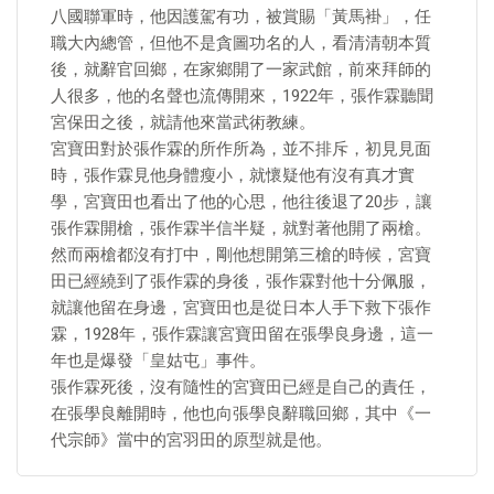
八國聯軍時，他因護駕有功，被賞賜「黃馬褂」，任
職大內總管，但他不是貪圖功名的人，看清清朝本質
後，就辭官回鄉，在家鄉開了一家武館，前來拜師的
人很多，他的名聲也流傳開來，1922年，張作霖聽聞
宮保田之後，就請他來當武術教練。
宮寶田對於張作霖的所作所為，並不排斥，初見見面
時，張作霖見他身體瘦小，就懷疑他有沒有真才實
學，宮寶田也看出了他的心思，他往後退了20步，讓
張作霖開槍，張作霖半信半疑，就對著他開了兩槍。
然而兩槍都沒有打中，剛他想開第三槍的時候，宮寶
田已經繞到了張作霖的身後，張作霖對他十分佩服，
就讓他留在身邊，宮寶田也是從日本人手下救下張作
霖，1928年，張作霖讓宮寶田留在張學良身邊，這一
年也是爆發「皇姑屯」事件。
張作霖死後，沒有隨性的宮寶田已經是自己的責任，
在張學良離開時，他也向張學良辭職回鄉，其中《一
代宗師》當中的宮羽田的原型就是他。