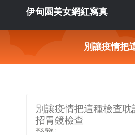
伊甸園美女網紅寫真
別讓疫情把
別讓疫情把這種檢查耽
招胃鏡檢查
本文專家：