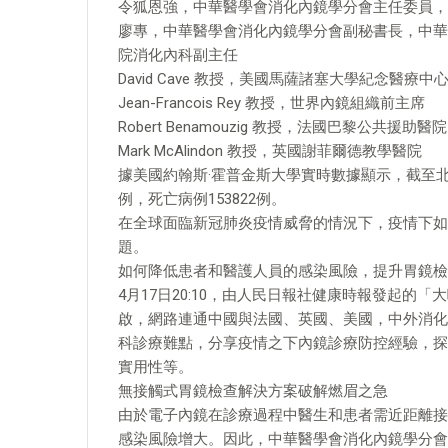
令狐恩強，中華醫學會消化內鏡學分會主任委員，
廖專，中華醫學會消化內鏡學分會副秘書長，中華
院消化內科副主任
David Cave 教授，美國馬薩諸塞大學紀念醫療中
Jean-Francois Rey 教授，世界內鏡組織前主席
Robert Benamouzig 教授，法國巴黎公共援助醫院
Mark McAlindon 教授，英國謝菲爾德教學醫院
據美國約翰斯·霍普金斯大學實時數據顯示，截至北京
例，死亡病例153822例。
在全球面臨新冠肺炎疫情威脅的情況下，疫情下如
題。
如何降低患者和醫護人員的感染風險，提升胃鏡檢
4月17日20:10，由人民日報社健康時報發起
啟，網路連通中國與法國、英國、美國，中外消化
科診療難點，分享疫情之下內鏡診療防控經驗，探
實用性等。
無接觸式胃鏡檢查解決方案破解燃眉之急
由於電子內鏡在診療過程中醫生和患者需近距離接
感染風險增大。因此，中華醫學會消化內鏡學分會