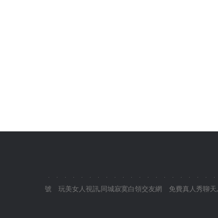
.
.
.
.
.
.
.
.
.
.
.
.
.
.
.
.
.
.
.
.
.
號
玩美女人視訊,同城寂寞白領交友網
免費真人秀聊天,