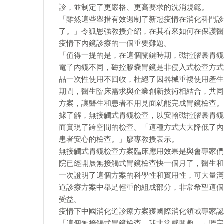
診，並制定了更嚴格、更高要求的洗消規範。
「雖然這些舉措有效遏制了新冠疫情在消化科門診
了。」令狐恩強教授介紹，在其看來如何在保護醫
疫情下內鏡診療的一個重要難題。
「值得一提的是，在這個關鍵時期，磁控膠囊胃鏡
電子內鏡不同，磁控膠囊胃鏡是非侵入式檢查方式
品一次性使用不回收，杜絕了因器械重複使用產生
期間，醫生臨床需求與企業創新技術相結合，共同
方案，讓醫生和患者不用見面就能完成胃鏡檢查。
據了解，無接觸式胃鏡檢查，以安翰磁控膠囊胃鏡
而實現了跨空間的檢查。「這種方式大大降低了內
患者安心的檢查。」廖專教授表示。
無接觸式胃鏡檢查方案臨床應用效果是與會專家們
院已經開展無接觸式胃鏡檢查快一個月了，醫生和
一次證明了這個方案的科學性和實用性，可大量滿
道診療方案中舉足輕重的組成部分，非常希望這個
受益。
疫情下中國消化道診療方案獲國際消化領域專家認
「這個無接觸式胃鏡檢查，我非常感興趣。」聽完中國專家