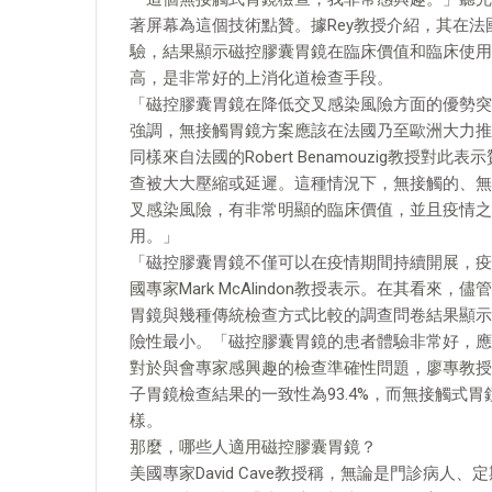
著屏幕為這個技術點贊。據Rey教授介紹，其在
驗，結果顯示磁控膠囊胃鏡在臨床價值和臨床使用
高，是非常好的上消化道檢查手段。
「磁控膠囊胃鏡在降低交叉感染風險方面的優勢突
強調，無接觸胃鏡方案應該在法國乃至歐洲大力推
同樣來自法國的Robert Benamouzig教
查被大大壓縮或延遲。這種情況下，無接觸的、無
叉感染風險，有非常明顯的臨床價值，並且疫情之
用。」
「磁控膠囊胃鏡不僅可以在疫情期間持續開展，疫
國專家Mark McAlindon教授表示。在其看
胃鏡與幾種傳統檢查方式比較的調查問卷結果顯示
險性最小。「磁控膠囊胃鏡的患者體驗非常好，應
對於與會專家感興趣的檢查準確性問題，廖專教授
子胃鏡檢查結果的一致性為93.4%，而無接觸式
樣。
那麼，哪些人適用磁控膠囊胃鏡？
美國專家David Cave教授稱，無論是門診病人