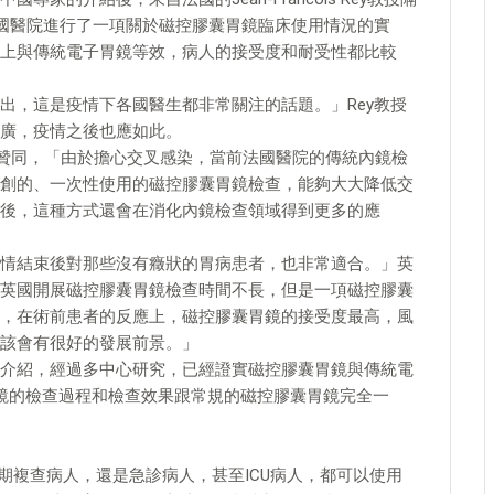
法國醫院進行了一項關於磁控膠囊胃鏡臨床使用情況的實
上與傳統電子胃鏡等效，病人的接受度和耐受性都比較
出，這是疫情下各國醫生都非常關注的話題。」Rey教授
廣，疫情之後也應如此。
授對此表示贊同，「由於擔心交叉感染，當前法國醫院的傳統內鏡檢
創的、一次性使用的磁控膠囊胃鏡檢查，能夠大大降低交
後，這種方式還會在消化內鏡檢查領域得到更多的應
情結束後對那些沒有癥狀的胃病患者，也非常適合。」英
來，儘管英國開展磁控膠囊胃鏡檢查時間不長，但是一項磁控膠囊
，在術前患者的反應上，磁控膠囊胃鏡的接受度最高，風
該會有很好的發展前景。」
介紹，經過多中心研究，已經證實磁控膠囊胃鏡與傳統電
胃鏡的檢查過程和檢查效果跟常規的磁控膠囊胃鏡完全一
、定期複查病人，還是急診病人，甚至ICU病人，都可以使用