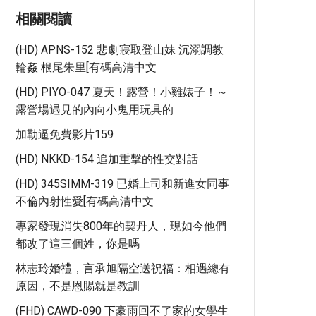
相關閱讀
(HD) APNS-152 悲劇寢取登山妹 沉溺調教
輪姦 根尾朱里[有碼高清中文
(HD) PIYO-047 夏天！露營！小雞婊子！～
露營場遇見的內向小鬼用玩具的
加勒逼免費影片159
(HD) NKKD-154 追加重擊的性交對話
(HD) 345SIMM-319 已婚上司和新進女同事
不倫內射性愛[有碼高清中文
專家發現消失800年的契丹人，現如今他們
都改了這三個姓，你是嗎
林志玲婚禮，言承旭隔空送祝福：相遇總有
原因，不是恩賜就是教訓
(FHD) CAWD-090 下豪雨回不了家的女學生