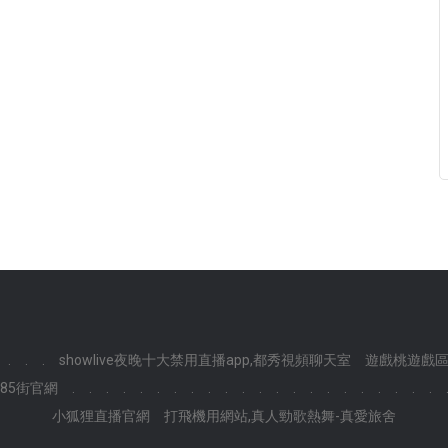
.
.
.
showlive夜晚十大禁用直播app,都秀視頻聊天室
遊戲桃遊戲區
85街官網
.
.
.
.
.
.
.
.
.
.
.
.
.
.
.
.
.
.
.
.
.
.
小狐狸直播官網
打飛機用網站,真人勁歌熱舞-真愛旅舍