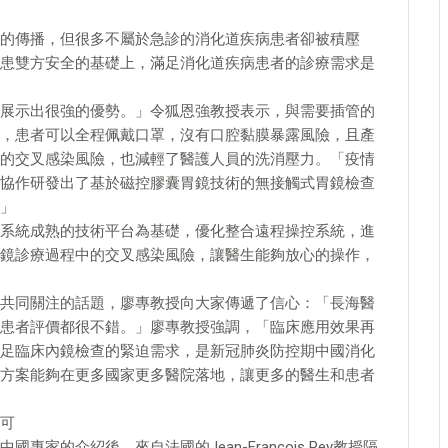
的傳播，但很多不屬於急診的消化道疾病患者卻被積壓
患雙方安全的基礎上，滿足消化道疾病患者的診療需求是
展示出很強的優勢。」令狐恩強教授表示，與需要插管的
，患者可以全程佩戴口罩，沒有口腔黏膜暴露風險，且產
的交叉感染風險，也減輕了醫護人員的洗消壓力。「疫情
協作研發出了基於磁控膠囊胃鏡技術的無接觸式胃鏡檢查
」
系統成熟的技術平台為基礎，優化整合遠程操控系統，進
鏡診療過程中的交叉感染風險，讓醫生能夠放心的操作，
共同關注的話題，廖專教授向大家傳遞了信心：「長海醫
患者評價都很不錯。」廖專教授強調，「臨床應用效果再
足臨床內鏡檢查的緊迫需求，是新冠肺炎防控期中國消化
方案能夠在更多國家更多醫院落地，讓更多的醫生和患者
可
的介紹後，來自法國的Jean-Francois Rey教授隔