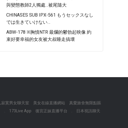
與變態教師2人獨處…被尾隨大
CHINASES SUB IPX-561 もうセックスなし
では生きていけない…
ABW-178 ※胸憤NTR 最爛的鬱勃起映像 約
束好要幸福的女友被大叔睡走搞壞
,寂寞男女聊天室
美女在線直播網站
真愛旅舍無限點賬
.
.
173Live App
後宮正妹直播平台
.
日本視訊聊天