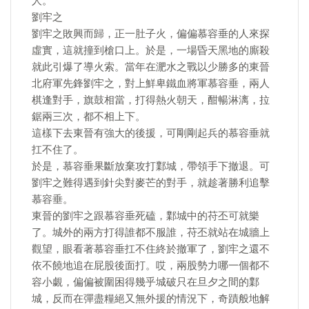
人。
劉牢之
劉牢之敗興而歸，正一肚子火，偏偏慕容垂的人來探
虛實，這就撞到槍口上。於是，一場昏天黑地的廝殺
就此引爆了導火索。當年在淝水之戰以少勝多的東晉
北府軍先鋒劉牢之，對上鮮卑鐵血將軍慕容垂，兩人
棋逢對手，旗鼓相當，打得熱火朝天，酣暢淋漓，拉
鋸兩三次，都不相上下。
這樣下去東晉有強大的後援，可剛剛起兵的慕容垂就
扛不住了。
於是，慕容垂果斷放棄攻打鄴城，帶領手下撤退。可
劉牢之難得遇到針尖對麥芒的對手，就趁著勝利追擊
慕容垂。
東晉的劉牢之跟慕容垂死磕，鄴城中的苻丕可就樂
了。城外的兩方打得誰都不服誰，苻丕就站在城牆上
觀望，眼看著慕容垂扛不住終於撤軍了，劉牢之還不
依不饒地追在屁股後面打。哎，兩股勢力哪一個都不
容小覷，偏偏被圍困得幾乎城破只在旦夕之間的鄴
城，反而在彈盡糧絕又無外援的情況下，奇蹟般地解