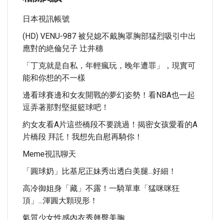
日本視訊帳號
(HD) VENU-987 被兒媳不戴胸罩胸部猛烈吸引中出
應對的絶倫兒子 辻井穗
「丁克就是自私，年輕瘋玩，晚年遭罪」，現實可
能和你想的不一樣
邊看球賽邊和女友開戰的夢幻姿勢！看NBA也一起
逗弄著那對堅挺籃球吧！
約女友看A片這些橋段不要跳過！揭密女孩愛看的A
片橋段 拜託！我想先自慰再騎你！
Meme視訊聊天
「圓球奶」比基尼正妹秀出透白美腿...好細！
高冷御姐身「藏」不露！一騎單車「猛咪咪狂
頂」...渾圓大顆現形！
氣質少女性感內衣秀翹臀美胸