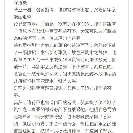
除危機。
苻丕一看，機會難得，也趕緊整軍出發，跟著劉牢之
後面追擊。
於是慕容垂在前面跑，劉牢之在後面追，後面再跟著
一個原本在鄴城坐著等死的苻丕。大家可以自行腦補
當時的場面，怎一個無厘頭了得啊。
慕容垂被劉牢之的北府軍追打得沒面子，忽然停下使
了一場陰招：拿出所有軍資，故意給劉牢之截獲。北
府軍將領看到一車車的金銀珠寶當時就兩眼放光，搶
成一片。等劉牢之反應過來，下令整軍，為時已晚。
慕容垂一鼓作氣沖回來，很快就將原已經不成陣型的
北府軍打得落花流水，斬首大半。
劉牢之只得帶著殘部後逃，又遇上了追在後面的苻
丕。
當然，這苻丕也知道自己的處境，就算撿了便宜殺了
劉牢之，東晉的謝玄必然不會放過他。他現在急需的
是糧草和回長安救濟苻堅，也不敢隨便給自己惹麻
煩，就聰明地賣了東晉一個情面，幫忙把劉牢之的殘
部護送回去，換得一大批救濟糧草，打道回了鄴城。