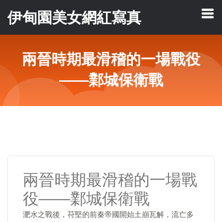
伊甸園美女網紅寫真
兩晉時期最滑稽的一場戰役
——鄴城保衛戰
兩晉時期最滑稽的一場戰
役——鄴城保衛戰
淝水之戰後，苻堅的前秦帝國開始土崩瓦解，流亡多