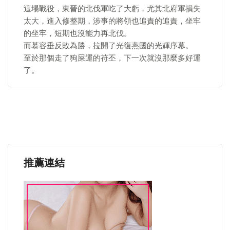
這場戰役，東晉的北伐軍吃了大虧，尤其北府軍損失
太大，進入修整期，涉事的將領也追責的追責，坐牢
的坐牢，短期也沒能力再北伐。
而慕容垂反敗為勝，拉開了光復燕國的光輝序幕。
至於那個走了狗屎運的苻丕，下一次就沒那麼多好運
了。
推薦連結