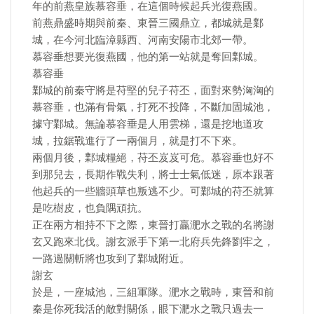
年的前燕皇族慕容垂，在這個時候起兵光復燕國。
前燕鼎盛時期與前秦、東晉三國鼎立，都城就是鄴
城，在今河北臨漳縣西、河南安陽市北郊一帶。
慕容垂想要光復燕國，他的第一站就是奪回鄴城。
慕容垂
鄴城的前秦守將是苻堅的兒子苻丕，面對來勢洶洶的
慕容垂，也滿有骨氣，打死不投降，不斷加固城池，
據守鄴城。無論慕容垂是人用雲梯，還是挖地道攻
城，拉鋸戰進行了一兩個月，就是打不下來。
兩個月後，鄴城糧絕，苻丕岌岌可危。慕容垂也好不
到那兒去，長期作戰失利，將士士氣低迷，原本跟著
他起兵的一些牆頭草也叛逃不少。可鄴城的苻丕就算
是吃樹皮，也負隅頑抗。
正在兩方相持不下之際，東晉打贏淝水之戰的名將謝
玄又跑來北伐。謝玄派手下第一北府兵先鋒劉牢之，
一路過關斬將也攻到了鄴城附近。
謝玄
於是，一座城池，三組軍隊。淝水之戰時，東晉和前
秦是你死我活的敵對關係，眼下淝水之戰只過去一