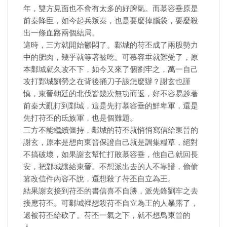
年，雙方見面也不會有太多的好脾氣。而慕容垂原是
前秦降臣，如今起兵叛秦，也是要麼掉腦袋，要麼殺
出一條血路兩個結局。
這時，三方就開始鬱悶了。鄴城的苻丕成了兩股勢力
中的肥肉，幾乎就等著被吃。可慕容垂就難受了，原
本鄴城就久攻不下，如今又來了個劉牢之，萬一自己
攻打鄴城劉勞之在背後捅刀子該怎麼辦？謝玄也謹
慎，東晉朝廷的北伐皆幾次無功而返，好不容易趁著
前秦大亂打到鄴城，這是先打慕容垂的鮮卑軍，還是
先打苻丕的氐族軍，也是個難題。
三方不能繼續僵持，鄴城的苻丕就悄悄寫信給東晉的
謝玄，原本是想向東晉保證自己就是調集糧草，絕對
不搞破壞，如果謝玄幫忙打敗慕容垂，他自己就回長
安，把鄴城讓給東晉。不想派出去的人不靠譜，偷偷
篡改信件內容不說，還想殺了苻丕自立為王。
結果謝玄接到苻丕的書信喜不自勝，派先鋒劉牢之去
接應苻丕。可鄴城裡想殺苻丕自立為王的人暴露了，
還被苻丕給砍了。苻丕一氣之下，就不想鳥東晉的