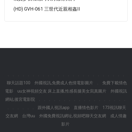
(HD) GVH-061 三世代近親相姦II
.
.
.
.
.
.
.
.
.
.
.
.
.
.
.
.
.
.
.
.
.
.
.
.
聊天話題100
外國視訊,免費成人色情電影圖片
.
免費下載情色
電影
uu女神視頻交友 床上直播,性感長腿美女寫真圖片
外國視訊
網站,後宮電影院
.
.
.
.
.
.
.
.
.
.
.
.
.
.
.
.
.
.
.
.
.
.
.
.
跟外國人視訊app
直播情色影片
173視訊聊天
交友網
台灣uu
外國免費視訊網址,視頻吧聊天交友網
成人情趣
影片