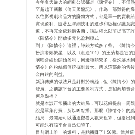
今年夏天最火的網劇公認都是《陳情令》，不僅熱
至超越了新版《倚天屠龍記》。作為一部難得的爆
以往影視劇出品方的賺錢方式，都是單一的賣劇給
實現盈利。隨著互聯網技術的進步和版權保護意識
道，不再完全依賴廣告商，話語權比以前提高了許
《陳情令》開啟多元化盈利模式
到了《陳情令》這裡，賺錢方式多了些。《陳情令
扮演者鄭繁星，以及《創造101》的王菊都是它
演唱會紛紛開始盈利，周邊種類繁多，從洗髮水到
情令》的粉絲價值挖掘到最大。所以這部劇的售後
金白銀的利益。
新湃傳媒的做法只是針對於粉絲，但《陳情令》的
發展。之前該平台的主要盈利方式，是招商加賣會
何為點播？
就是本該正常播出的大結局，可以花錢提前一周觀
說是單集付費，所以叫點播。那麼《陳情令》的點
結局，最開始可以通過觀看人數來粗算，但播出到
可能只有該平台自己知曉了。
​目前網上唯一的爆料，是點播賺了1.56億。當