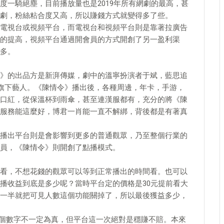
度一騎絕塵，目前播放量也是2019年所有網劇的最高，甚
劇，粉絲粘合度又高，所以賺錢方式就變得多了些。
電視台或視頻平台，而電視台和視頻平台則是靠著拉廣告
的提高，視頻平台通過開會員的方式開創了另一盈利渠
多。
》的出品方是新湃傳媒，劇中的溫寧扮演者于斌，藍思追
的旗下藝人。《陳情令》播出後，各種周邊，年卡，手游，
口紅，從保溫杯到雨傘，甚至連漢服都有，充分的將《陳
服務能這麼好，博君一肖能一直不解綁，背後都是有著真
播出平台則是會影響到更多的普通觀眾，乃至整個行業的
員，《陳情令》則開創了點播模式。
看，不想花錢的觀眾可以等到正常播出的時間看。也可以
播收益到底是多少呢？當時平台定的價格是30元提前看大
一半就把可見人數這個功能關掉了，所以最後獲益多少，
然這個數字不一定為真，但平台這一次絕對是穩賺不賠。本來