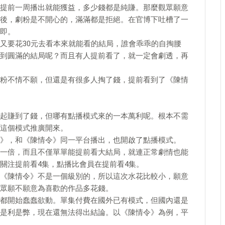
提前一周播出就能獲益，多少錢都是純賺。那麼觀眾願意
後，劇粉是不開心的，滿滿都是拒絕。在官博下吐槽了一
即。
又要花30元去看本來就能看的結局，誰會乖乖的自掏腰
到圓滿的結局呢？而且有人提前看了，就一定會劇透，再
粉不情不願，但還是有很多人掏了錢，提前看到了《陳情
起賺到了錢，但哪有點播模式來的一本萬利呢。根本不需
這個模式推廣開來。
》，和《陳情令》同一平台播出，也開啟了點播模式。
一倍，而且不僅單單能提前看大結局，就連正常劇情也能
關注提前看4集，點播比會員在提前看4集。
《陳情令》不是一個級別的，所以這次水花比較小，願意
眾願不願意為喜歡的作品多花錢。
都開始蠢蠢欲動。單集付費在國外已有模式，但國內還是
是利是弊，現在還無法得出結論。以《陳情令》為例，平