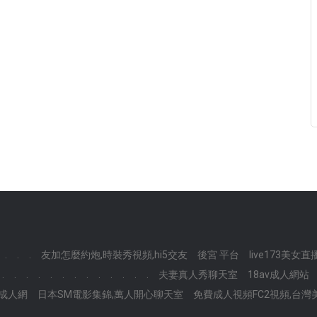
.
.
.
友加怎麼約炮,時裝秀視頻,hi5交友
後宮 平台
live173美女
.
.
.
.
.
.
.
.
.
.
.
.
.
夫妻真人秀聊天室
18av成人網站
J成人網
日本SM電影集錦,萬人開心聊天室
免費成人視頻FC2視頻,台灣