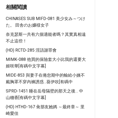
相關閱讀
CHINASES SUB MIFD-081 美少女み～つけ
た。 田舎のお嬢様女子
奈克瑟斯一共有六個適能者嗎？其實真相遠
不止這些！
(HD) RCTD-285 淫語謝罪會
MIMK-088 他買的保險套大小比我的還要大
姬咲華[有碼中文字幕]
MIDE-853 與妻子在倦怠期中的輸給小姨不
戴胸罩不穿內褲誘惑…葵伊吹[有碼中
SPRD-1451 睡在岳母隔壁的那天之後… 中
山穗香[有碼中文字幕]
(HD) HTHD-167 肏朋友她媽 ～最終章～ 里
崎愛佳