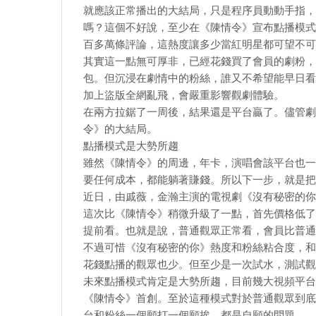
就應該正常播出的大結局，只是程序員動動手指，
嗎？這個不好說，至少在《陳情令》宣布點播模式
百多萬條評論，這熱度讓多少當紅明星都可望不可
其實這一點無可厚非，已經花錢買了會員的劇粉，
包。但沉浸在劇情中的粉絲，誰又不希望能早日看
加上盜版全網亂飛，會嚴重影響觀劇體驗。
在兩方拉鋸了一周後，結果還是平台贏了。儘管劇
令》的大結局。
點播模式是大勢所趨
雖然《陳情令》的周邊，年卡，演唱會該平台也一
要任何成本，都能躺著賺錢。所以下一步，就是把
近日，由戚薇，金瀚主演的電視劇《沒有秘密的你
這次比《陳情令》稍微升級了一點，首先價格低了
提前看。也就是說，普通觀眾正常看，會員比普通
不過可惜《沒有秘密的你》熱度和粉絲粘合度，和
花錢點播的觀眾也少。但至少是一次試水，測試觀
未來點播模式肯定是大勢所趨，目前幾大視頻平台
《陳情令》首創。至於這種模式對於普通觀眾到底
台和粉絲一個願打一個願挨，都是自願的問題。