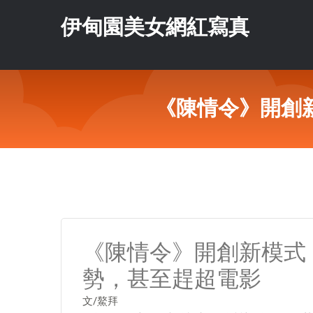
伊甸園美女網紅寫真
《陳情令》開創
《陳情令》開創新模式
勢，甚至趕超電影
文/鰲拜