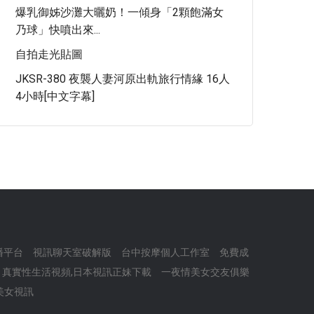
爆乳御姊沙灘大曬奶！一傾身「2顆飽滿女
乃球」快噴出來...
自拍走光貼圖
JKSR-380 夜襲人妻河原出軌旅行情緣 16人
4小時[中文字幕]
直播平台
視訊聊天室破解版
台中按摩個人工作室
免費成
真實性生活視頻,日本視訊正妹下載
一夜情美女交友俱樂
美女視訊